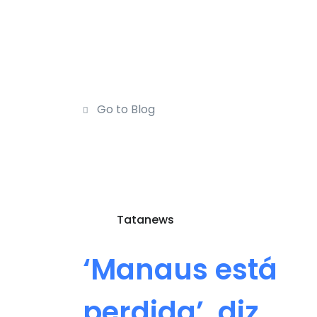
Go to Blog
Tatanews
‘Manaus está
perdida’, diz