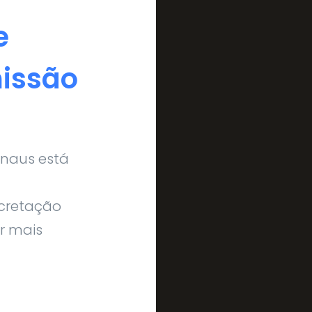
e
missão
anaus está
cretação
r mais