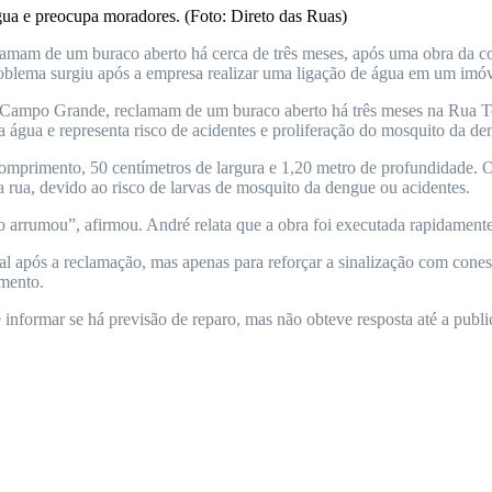
ua e preocupa moradores. (Foto: Direto das Ruas)
lamam de um buraco aberto há cerca de três meses, após uma obra da 
blema surgiu após a empresa realizar uma ligação de água em um imóv
Campo Grande, reclamam de um buraco aberto há três meses na Rua To
 água e representa risco de acidentes e proliferação do mosquito da d
omprimento, 50 centímetros de largura e 1,20 metro de profundidade.
la rua, devido ao risco de larvas de mosquito da dengue ou acidentes.
 arrumou”, afirmou. André relata que a obra foi executada rapidamente,
al após a reclamação, mas apenas para reforçar a sinalização com cone
omento.
informar se há previsão de reparo, mas não obteve resposta até a publ