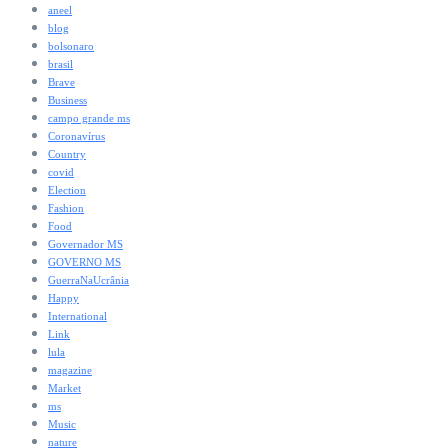
aneel
blog
bolsonaro
brasil
Brave
Business
campo grande ms
Coronavírus
Country
covid
Election
Fashion
Food
Governador MS
GOVERNO MS
GuerraNaUcrânia
Happy
International
Link
lula
magazine
Market
ms
Music
nature