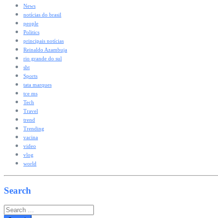
News
notícias do brasil
people
Politics
principais notícias
Reinaldo Azambuja
rio grande do sul
sbt
Sports
tata marques
tce ms
Tech
Travel
trend
Trending
vacina
video
vlog
world
Search
Search
for: