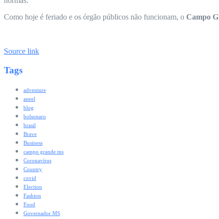
normas.
Como hoje é feriado e os órgão públicos não funcionam, o
Campo G
Source link
Tags
adventure
aneel
blog
bolsonaro
brasil
Brave
Business
campo grande ms
Coronavírus
Country
covid
Election
Fashion
Food
Governador MS