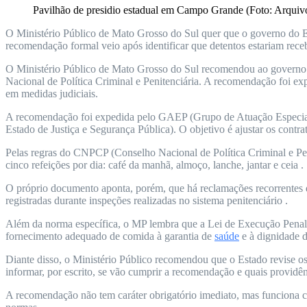
Pavilhão de presidio estadual em Campo Grande (Foto: Arquiv
O Ministério Público de Mato Grosso do Sul quer que o governo do Esta
recomendação formal veio após identificar que detentos estariam re
O Ministério Público de Mato Grosso do Sul recomendou ao governo est
Nacional de Política Criminal e Penitenciária. A recomendação foi ex
em medidas judiciais.
A recomendação foi expedida pelo GAEP (Grupo de Atuação Especial d
Estado de Justiça e Segurança Pública). O objetivo é ajustar os contr
Pelas regras do CNPCP (Conselho Nacional de Política Criminal e Peni
cinco refeições por dia: café da manhã, almoço, lanche, jantar e ceia .
O próprio documento aponta, porém, que há reclamações recorrentes de
registradas durante inspeções realizadas no sistema penitenciário .
Além da norma específica, o MP lembra que a Lei de Execução Penal ga
fornecimento adequado de comida à garantia de
saúde
e à dignidade d
Diante disso, o Ministério Público recomendou que o Estado revise os
informar, por escrito, se vão cumprir a recomendação e quais providê
A recomendação não tem caráter obrigatório imediato, mas funciona co