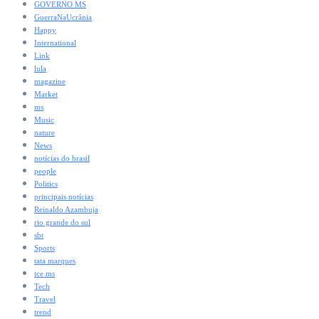
GOVERNO MS
GuerraNaUcrânia
Happy
International
Link
lula
magazine
Market
ms
Music
nature
News
notícias do brasil
people
Politics
principais notícias
Reinaldo Azambuja
rio grande do sul
sbt
Sports
tata marques
tce ms
Tech
Travel
trend