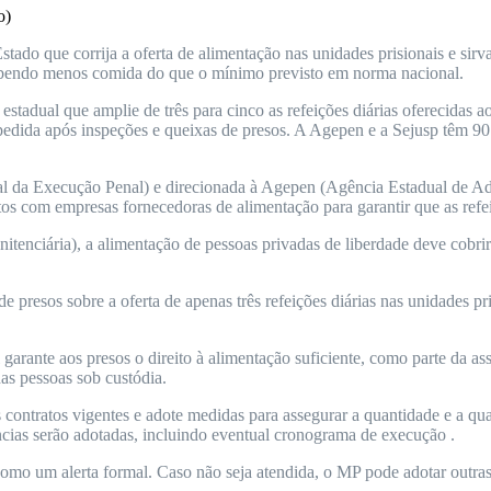
o)
do que corrija a oferta de alimentação nas unidades prisionais e sirva 
cebendo menos comida do que o mínimo previsto em norma nacional.
adual que amplie de três para cinco as refeições diárias oferecidas a
pedida após inspeções e queixas de presos. A Agepen e a Sejusp têm 90
a Execução Penal) e direcionada à Agepen (Agência Estadual de Admin
atos com empresas fornecedoras de alimentação para garantir que as refe
tenciária), a alimentação de pessoas privadas de liberdade deve cobrir 
 presos sobre a oferta de apenas três refeições diárias nas unidades p
rante aos presos o direito à alimentação suficiente, como parte da ass
as pessoas sob custódia.
 contratos vigentes e adote medidas para assegurar a quantidade e a qu
ncias serão adotadas, incluindo eventual cronograma de execução .
mo um alerta formal. Caso não seja atendida, o MP pode adotar outras 