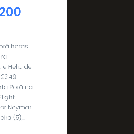
 200
Porã horas
ara
e Helio de
 23:49
nta Porã na
Flight
ador Neymar
ra (5),...