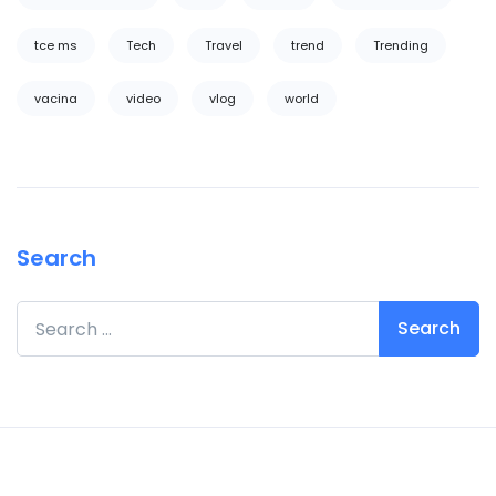
tce ms
Tech
Travel
trend
Trending
vacina
video
vlog
world
Search
Search for: