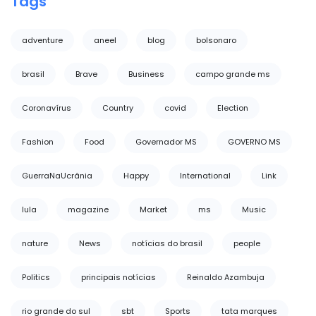
Tags
adventure
aneel
blog
bolsonaro
brasil
Brave
Business
campo grande ms
Coronavírus
Country
covid
Election
Fashion
Food
Governador MS
GOVERNO MS
GuerraNaUcrânia
Happy
International
Link
lula
magazine
Market
ms
Music
nature
News
notícias do brasil
people
Politics
principais notícias
Reinaldo Azambuja
rio grande do sul
sbt
Sports
tata marques