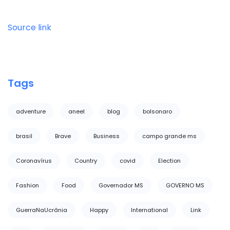
Source link
Tags
adventure
aneel
blog
bolsonaro
brasil
Brave
Business
campo grande ms
Coronavírus
Country
covid
Election
Fashion
Food
Governador MS
GOVERNO MS
GuerraNaUcrânia
Happy
International
Link