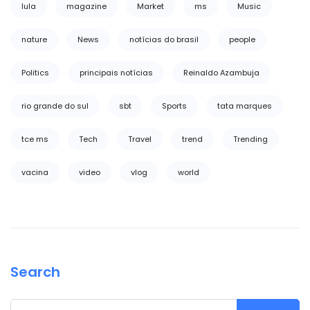
lula
magazine
Market
ms
Music
nature
News
notícias do brasil
people
Politics
principais notícias
Reinaldo Azambuja
rio grande do sul
sbt
Sports
tata marques
tce ms
Tech
Travel
trend
Trending
vacina
video
vlog
world
Search
Search for: