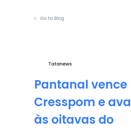
Go to Blog
Tatanews
Pantanal vence
Cresspom e av
às oitavas do