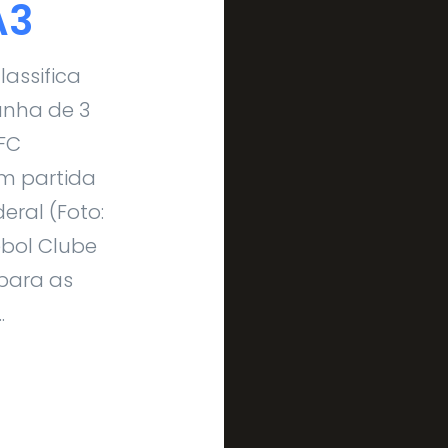
A3
lassifica
nha de 3
 FC
m partida
eral (Foto:
ebol Clube
 para as
.