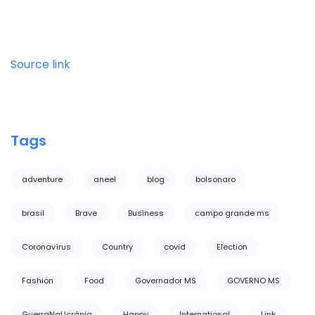
Source link
Tags
adventure
aneel
blog
bolsonaro
brasil
Brave
Business
campo grande ms
Coronavírus
Country
covid
Election
Fashion
Food
Governador MS
GOVERNO MS
GuerraNaUcrânia
Happy
International
Link