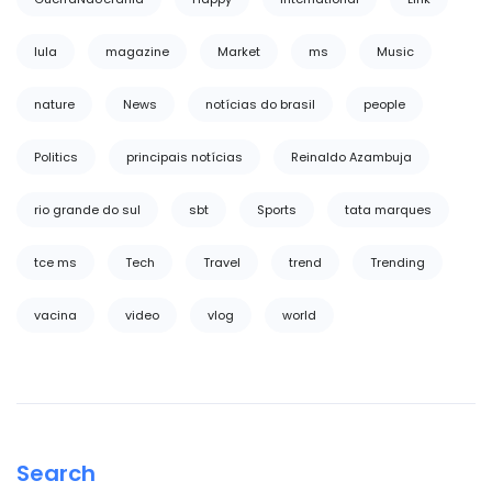
lula
magazine
Market
ms
Music
nature
News
notícias do brasil
people
Politics
principais notícias
Reinaldo Azambuja
rio grande do sul
sbt
Sports
tata marques
tce ms
Tech
Travel
trend
Trending
vacina
video
vlog
world
Search