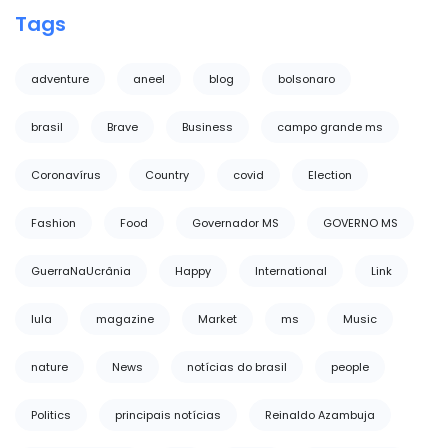
Tags
adventure
aneel
blog
bolsonaro
brasil
Brave
Business
campo grande ms
Coronavírus
Country
covid
Election
Fashion
Food
Governador MS
GOVERNO MS
GuerraNaUcrânia
Happy
International
Link
lula
magazine
Market
ms
Music
nature
News
notícias do brasil
people
Politics
principais notícias
Reinaldo Azambuja