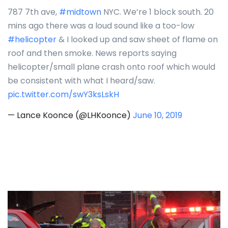
787 7th ave,
#midtown
NYC. We’re 1 block south. 20
mins ago there was a loud sound like a too-low
#helicopter
& I looked up and saw sheet of flame on
roof and then smoke. News reports saying
helicopter/small plane crash onto roof which would
be consistent with what I heard/saw.
pic.twitter.com/swY3ksLskH
— Lance Koonce (@LHKoonce)
June 10, 2019