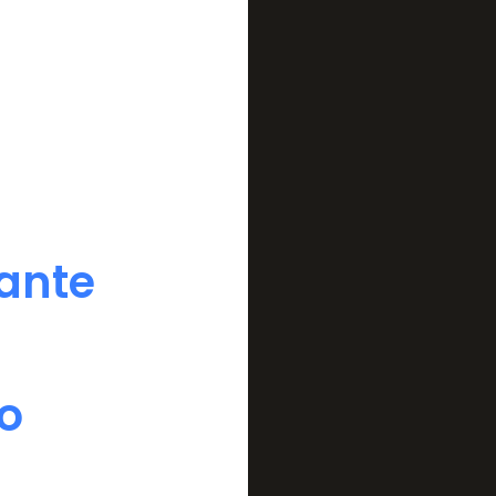
rante
o