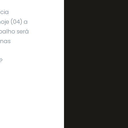
ícia
oje (04) a
abalho será
 nas
?