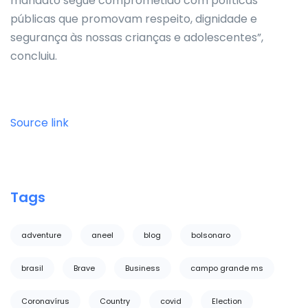
mandato segue comprometido com políticas
públicas que promovam respeito, dignidade e
segurança às nossas crianças e adolescentes”,
concluiu.
Source link
Tags
adventure
aneel
blog
bolsonaro
brasil
Brave
Business
campo grande ms
Coronavírus
Country
covid
Election