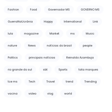
Fashion
Food
Governador MS
GOVERNO MS
GuerraNaUcrânia
Happy
International
Link
lula
magazine
Market
ms
Music
nature
News
notícias do brasil
people
Politics
principais notícias
Reinaldo Azambuja
rio grande do sul
sbt
Sports
tata marques
tce ms
Tech
Travel
trend
Trending
vacina
video
vlog
world