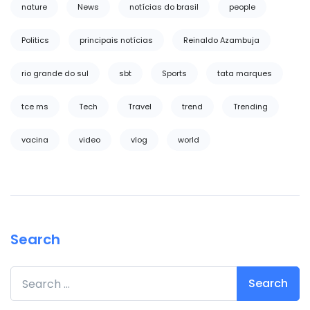
nature
News
notícias do brasil
people
Politics
principais notícias
Reinaldo Azambuja
rio grande do sul
sbt
Sports
tata marques
tce ms
Tech
Travel
trend
Trending
vacina
video
vlog
world
Search
Search for: