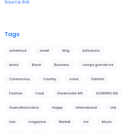
Source link
Tags
adventure
aneel
blog
bolsonaro
brasil
Brave
Business
campo grande ms
Coronavírus
Country
covid
Election
Fashion
Food
Governador MS
GOVERNO MS
GuerraNaUcrânia
Happy
International
Link
lula
magazine
Market
ms
Music