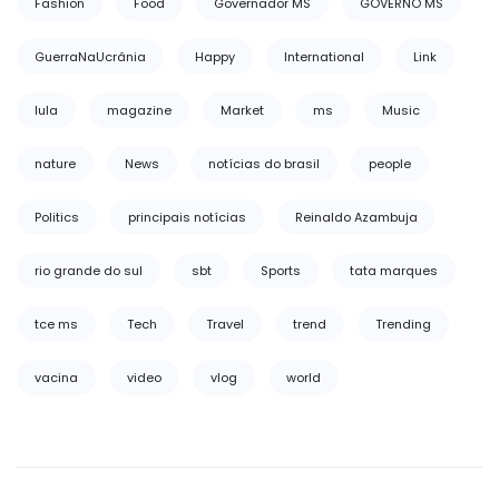
Fashion
Food
Governador MS
GOVERNO MS
GuerraNaUcrânia
Happy
International
Link
lula
magazine
Market
ms
Music
nature
News
notícias do brasil
people
Politics
principais notícias
Reinaldo Azambuja
rio grande do sul
sbt
Sports
tata marques
tce ms
Tech
Travel
trend
Trending
vacina
video
vlog
world