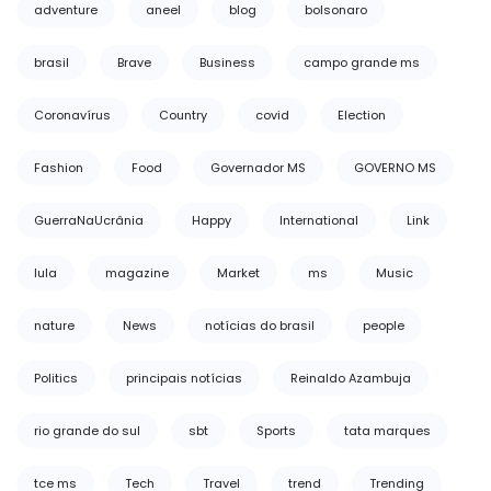
adventure
aneel
blog
bolsonaro
brasil
Brave
Business
campo grande ms
Coronavírus
Country
covid
Election
Fashion
Food
Governador MS
GOVERNO MS
GuerraNaUcrânia
Happy
International
Link
lula
magazine
Market
ms
Music
nature
News
notícias do brasil
people
Politics
principais notícias
Reinaldo Azambuja
rio grande do sul
sbt
Sports
tata marques
tce ms
Tech
Travel
trend
Trending