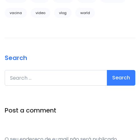
vacina
video
vlog
world
Search
Search for:
Post a comment
O seu endereço de e-mail não será publicado.