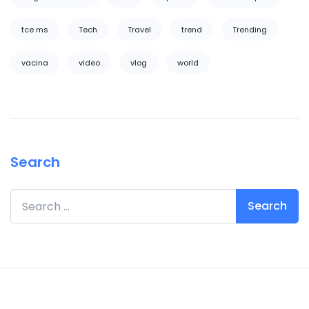
tce ms
Tech
Travel
trend
Trending
vacina
video
vlog
world
Search
Search for: