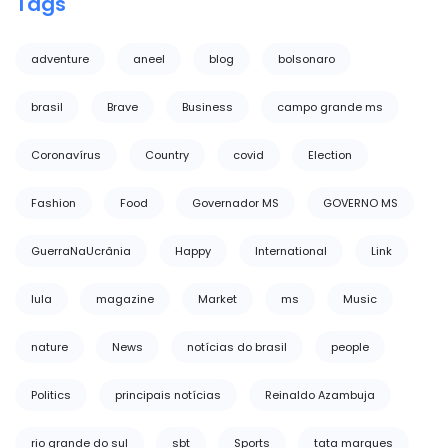
Tags
adventure
aneel
blog
bolsonaro
brasil
Brave
Business
campo grande ms
Coronavírus
Country
covid
Election
Fashion
Food
Governador MS
GOVERNO MS
GuerraNaUcrânia
Happy
International
Link
lula
magazine
Market
ms
Music
nature
News
notícias do brasil
people
Politics
principais notícias
Reinaldo Azambuja
rio grande do sul
sbt
Sports
tata marques