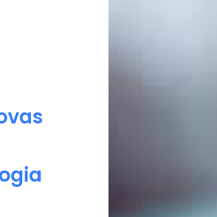
novas
ogia