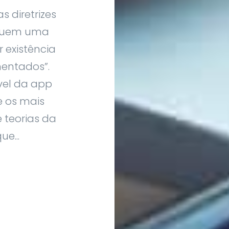
s diretrizes
cluem uma
 existência
entados”.
vel da app
e os mais
e teorias da
e...