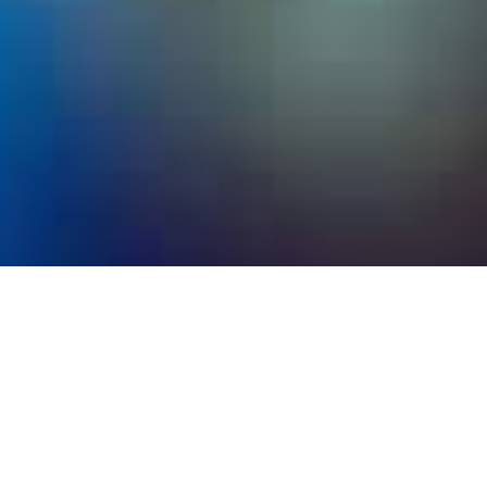
Tags
adventure
aneel
blog