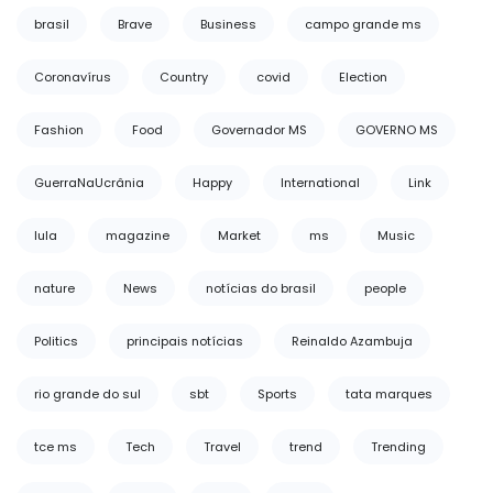
brasil
Brave
Business
campo grande ms
Coronavírus
Country
covid
Election
Fashion
Food
Governador MS
GOVERNO MS
GuerraNaUcrânia
Happy
International
Link
lula
magazine
Market
ms
Music
nature
News
notícias do brasil
people
Politics
principais notícias
Reinaldo Azambuja
rio grande do sul
sbt
Sports
tata marques
tce ms
Tech
Travel
trend
Trending