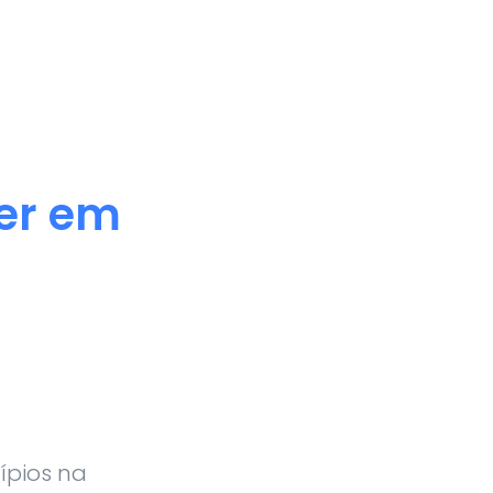
er em
pios na