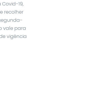
a Covid-19,
e recolher
 segunda-
ão vale para
 de vigência