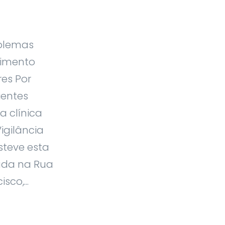
oblemas
dimento
res Por
ientes
a clínica
Vigilância
steve esta
zada na Rua
sco,...