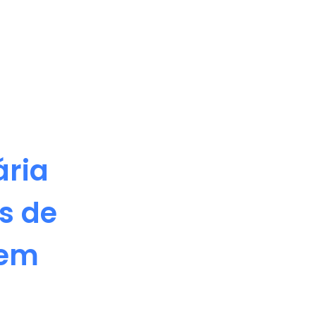
ária
s de
 em